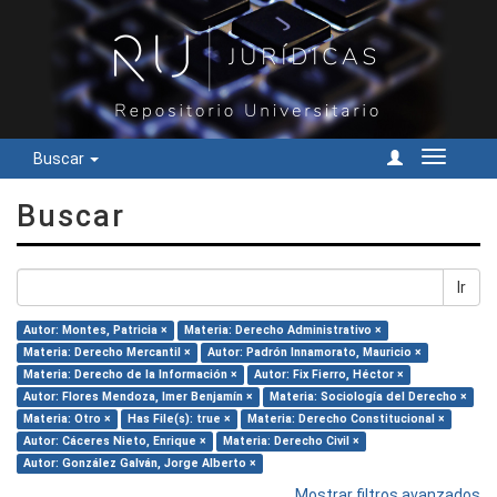
Buscar
Cambiar
navegac
Buscar
Ir
Autor: Montes, Patricia ×
Materia: Derecho Administrativo ×
Materia: Derecho Mercantil ×
Autor: Padrón Innamorato, Mauricio ×
Materia: Derecho de la Información ×
Autor: Fix Fierro, Héctor ×
Autor: Flores Mendoza, Imer Benjamín ×
Materia: Sociología del Derecho ×
Materia: Otro ×
Has File(s): true ×
Materia: Derecho Constitucional ×
Autor: Cáceres Nieto, Enrique ×
Materia: Derecho Civil ×
Autor: González Galván, Jorge Alberto ×
Mostrar filtros avanzados