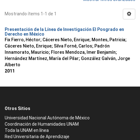
Mostrando ítems 1-1 de 1
Presentación de la Línea de Investigación El Posgrado en
Derecho en México
Fix Fierro, Héctor
;
Cáceres Nieto, Enrique
;
Montes, Patricia
;
Cáceres Nieto, Enrique
;
Silva Forné, Carlos
;
Padrón
Innamorato, Mauricio
;
Flores Mendoza, Imer Benjamín
;
Hernández Martínez, María del Pilar
;
González Galván, Jorge
Alberto
2011
Otros Sitios
Universidad Nacional Autónoma de México
Coordinación de Humanidades UNAM
Toda la UNAM en línea
Red Universitaria de Aprendizaje