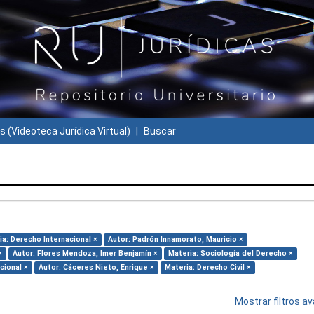
s (Videoteca Jurídica Virtual)
Buscar
ia: Derecho Internacional ×
Autor: Padrón Innamorato, Mauricio ×
×
Autor: Flores Mendoza, Imer Benjamín ×
Materia: Sociología del Derecho ×
cional ×
Autor: Cáceres Nieto, Enrique ×
Materia: Derecho Civil ×
Mostrar filtros 