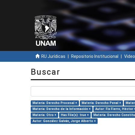
RU Jurídicas
Repositorio Institucional
Video
Buscar
Materia: Derecho Procesal ×
Materia: Derecho Penal ×
Mater
Materia: Derecho de la Información ×
Autor: Fix Fierro, Héctor 
Materia: Otro ×
Has File(s): true ×
Materia: Derecho Constitu
Autor: González Galván, Jorge Alberto ×