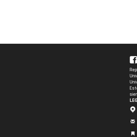
Rep
Uni
Uni
Est
sie
LEG