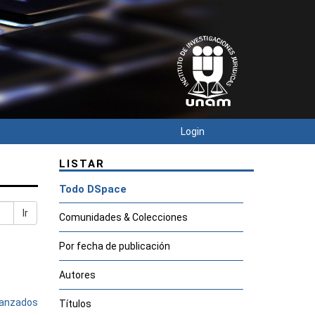
Login
LISTAR
Todo DSpace
Ir
Comunidades & Colecciones
Por fecha de publicación
Autores
avanzados
Títulos