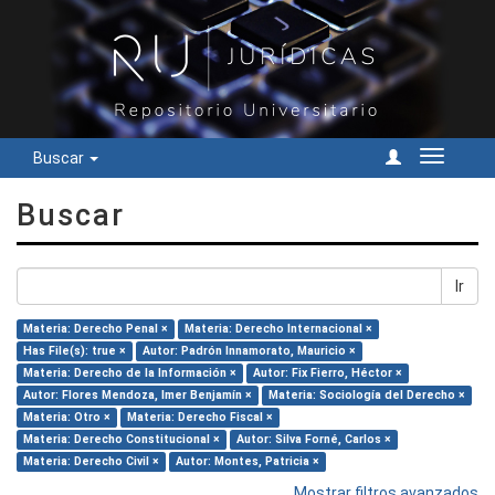
Buscar
Cambiar
navegac
Buscar
Ir
Materia: Derecho Penal ×
Materia: Derecho Internacional ×
Has File(s): true ×
Autor: Padrón Innamorato, Mauricio ×
Materia: Derecho de la Información ×
Autor: Fix Fierro, Héctor ×
Autor: Flores Mendoza, Imer Benjamín ×
Materia: Sociología del Derecho ×
Materia: Otro ×
Materia: Derecho Fiscal ×
Materia: Derecho Constitucional ×
Autor: Silva Forné, Carlos ×
Materia: Derecho Civil ×
Autor: Montes, Patricia ×
Mostrar filtros avanzados