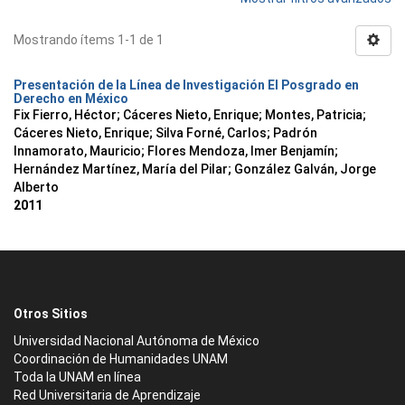
Mostrando ítems 1-1 de 1
Presentación de la Línea de Investigación El Posgrado en
Derecho en México
Fix Fierro, Héctor
;
Cáceres Nieto, Enrique
;
Montes, Patricia
;
Cáceres Nieto, Enrique
;
Silva Forné, Carlos
;
Padrón
Innamorato, Mauricio
;
Flores Mendoza, Imer Benjamín
;
Hernández Martínez, María del Pilar
;
González Galván, Jorge
Alberto
2011
Otros Sitios
Universidad Nacional Autónoma de México
Coordinación de Humanidades UNAM
Toda la UNAM en línea
Red Universitaria de Aprendizaje