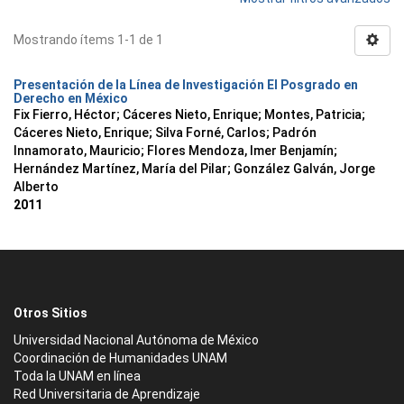
Mostrando ítems 1-1 de 1
Presentación de la Línea de Investigación El Posgrado en
Derecho en México
Fix Fierro, Héctor
;
Cáceres Nieto, Enrique
;
Montes, Patricia
;
Cáceres Nieto, Enrique
;
Silva Forné, Carlos
;
Padrón
Innamorato, Mauricio
;
Flores Mendoza, Imer Benjamín
;
Hernández Martínez, María del Pilar
;
González Galván, Jorge
Alberto
2011
Otros Sitios
Universidad Nacional Autónoma de México
Coordinación de Humanidades UNAM
Toda la UNAM en línea
Red Universitaria de Aprendizaje