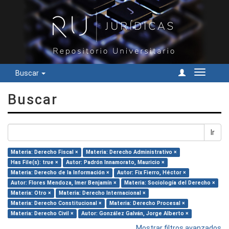
Buscar
Cambiar
navegac
Buscar
Ir
Materia: Derecho Fiscal ×
Materia: Derecho Administrativo ×
Has File(s): true ×
Autor: Padrón Innamorato, Mauricio ×
Materia: Derecho de la Información ×
Autor: Fix Fierro, Héctor ×
Autor: Flores Mendoza, Imer Benjamín ×
Materia: Sociología del Derecho ×
Materia: Otro ×
Materia: Derecho Internacional ×
Materia: Derecho Constitucional ×
Materia: Derecho Procesal ×
Materia: Derecho Civil ×
Autor: González Galván, Jorge Alberto ×
Mostrar filtros avanzados