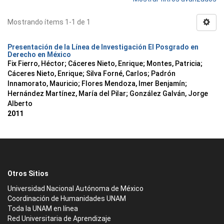
Mostrando ítems 1-1 de 1
Presentación de la Línea de Investigación El Posgrado en
Derecho en México
Fix Fierro, Héctor
;
Cáceres Nieto, Enrique
;
Montes, Patricia
;
Cáceres Nieto, Enrique
;
Silva Forné, Carlos
;
Padrón
Innamorato, Mauricio
;
Flores Mendoza, Imer Benjamín
;
Hernández Martínez, María del Pilar
;
González Galván, Jorge
Alberto
2011
Otros Sitios
Universidad Nacional Autónoma de México
Coordinación de Humanidades UNAM
Toda la UNAM en línea
Red Universitaria de Aprendizaje