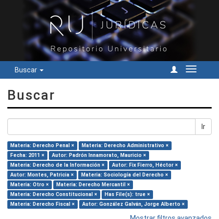
Buscar
Cambiar
navegac
Buscar
Ir
Materia: Derecho Penal ×
Materia: Derecho Administrativo ×
Fecha: 2011 ×
Autor: Padrón Innamorato, Mauricio ×
Materia: Derecho de la Información ×
Autor: Fix Fierro, Héctor ×
Autor: Montes, Patricia ×
Materia: Sociología del Derecho ×
Materia: Otro ×
Materia: Derecho Mercantil ×
Materia: Derecho Constitucional ×
Has File(s): true ×
Materia: Derecho Fiscal ×
Autor: González Galván, Jorge Alberto ×
Mostrar filtros avanzados