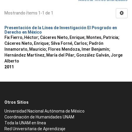
Mostrando ítems 1-1 de 1
Presentación de la Línea de Investigación El Posgrado en
Derecho en México
Fix Fierro, Héctor
;
Cáceres Nieto, Enrique
;
Montes, Patricia
;
Cáceres Nieto, Enrique
;
Silva Forné, Carlos
;
Padrón
Innamorato, Mauricio
;
Flores Mendoza, Imer Benjamín
;
Hernández Martínez, María del Pilar
;
González Galván, Jorge
Alberto
2011
Otros Sitios
Universidad Nacional Autónoma de México
Coordinación de Humanidades UNAM
Toda la UNAM en línea
Red Universitaria de Aprendizaje