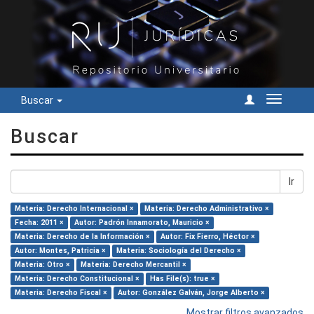
Buscar
Cambiar
navegac
Buscar
Ir
Materia: Derecho Internacional ×
Materia: Derecho Administrativo ×
Fecha: 2011 ×
Autor: Padrón Innamorato, Mauricio ×
Materia: Derecho de la Información ×
Autor: Fix Fierro, Héctor ×
Autor: Montes, Patricia ×
Materia: Sociología del Derecho ×
Materia: Otro ×
Materia: Derecho Mercantil ×
Materia: Derecho Constitucional ×
Has File(s): true ×
Materia: Derecho Fiscal ×
Autor: González Galván, Jorge Alberto ×
Mostrar filtros avanzados