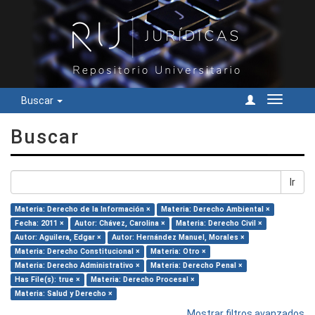
Buscar
Cambiar
navegac
Buscar
Ir
Materia: Derecho de la Información ×
Materia: Derecho Ambiental ×
Fecha: 2011 ×
Autor: Chávez, Carolina ×
Materia: Derecho Civil ×
Autor: Aguilera, Edgar ×
Autor: Hernández Manuel, Morales ×
Materia: Derecho Constitucional ×
Materia: Otro ×
Materia: Derecho Administrativo ×
Materia: Derecho Penal ×
Has File(s): true ×
Materia: Derecho Procesal ×
Materia: Salud y Derecho ×
Mostrar filtros avanzados