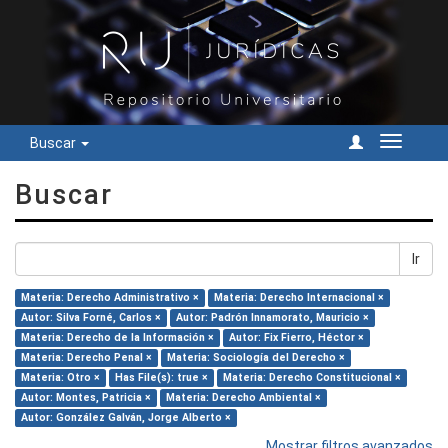
Buscar
Cambiar
navegac
Buscar
Ir
Materia: Derecho Administrativo ×
Materia: Derecho Internacional ×
Autor: Silva Forné, Carlos ×
Autor: Padrón Innamorato, Mauricio ×
Materia: Derecho de la Información ×
Autor: Fix Fierro, Héctor ×
Materia: Derecho Penal ×
Materia: Sociología del Derecho ×
Materia: Otro ×
Has File(s): true ×
Materia: Derecho Constitucional ×
Autor: Montes, Patricia ×
Materia: Derecho Ambiental ×
Autor: González Galván, Jorge Alberto ×
Mostrar filtros avanzados