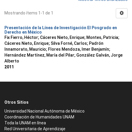
Mostrando ítems 1-1 de 1
Presentación de la Línea de Investigación El Posgrado en
Derecho en México
Fix Fierro, Héctor
;
Cáceres Nieto, Enrique
;
Montes, Patricia
;
Cáceres Nieto, Enrique
;
Silva Forné, Carlos
;
Padrón
Innamorato, Mauricio
;
Flores Mendoza, Imer Benjamín
;
Hernández Martínez, María del Pilar
;
González Galván, Jorge
Alberto
2011
Otros Sitios
Universidad Nacional Autónoma de México
Coordinación de Humanidades UNAM
Toda la UNAM en línea
Red Universitaria de Aprendizaje