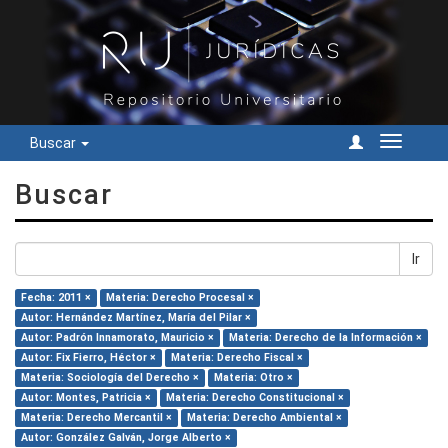
Buscar
Cambiar
navegac
Buscar
Ir
Fecha: 2011 ×
Materia: Derecho Procesal ×
Autor: Hernández Martínez, María del Pilar ×
Autor: Padrón Innamorato, Mauricio ×
Materia: Derecho de la Información ×
Autor: Fix Fierro, Héctor ×
Materia: Derecho Fiscal ×
Materia: Sociología del Derecho ×
Materia: Otro ×
Autor: Montes, Patricia ×
Materia: Derecho Constitucional ×
Materia: Derecho Mercantil ×
Materia: Derecho Ambiental ×
Autor: González Galván, Jorge Alberto ×