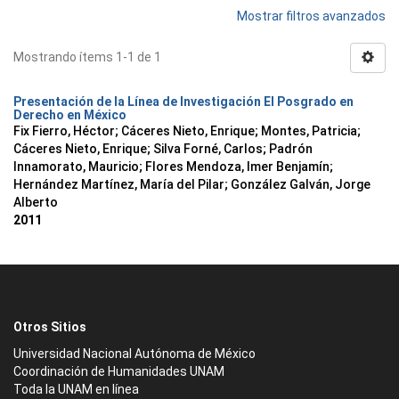
Mostrar filtros avanzados
Mostrando ítems 1-1 de 1
Presentación de la Línea de Investigación El Posgrado en
Derecho en México
Fix Fierro, Héctor
;
Cáceres Nieto, Enrique
;
Montes, Patricia
;
Cáceres Nieto, Enrique
;
Silva Forné, Carlos
;
Padrón
Innamorato, Mauricio
;
Flores Mendoza, Imer Benjamín
;
Hernández Martínez, María del Pilar
;
González Galván, Jorge
Alberto
2011
Otros Sitios
Universidad Nacional Autónoma de México
Coordinación de Humanidades UNAM
Toda la UNAM en línea