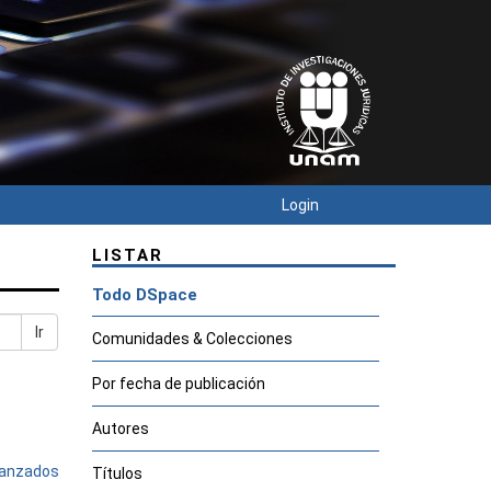
Login
LISTAR
Todo DSpace
Ir
Comunidades & Colecciones
Por fecha de publicación
Autores
avanzados
Títulos