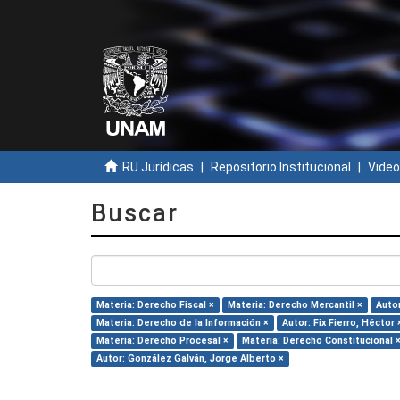
RU Jurídicas
Repositorio Institucional
Video
Buscar
Materia: Derecho Fiscal ×
Materia: Derecho Mercantil ×
Autor
Materia: Derecho de la Información ×
Autor: Fix Fierro, Héctor 
Materia: Derecho Procesal ×
Materia: Derecho Constitucional 
Autor: González Galván, Jorge Alberto ×