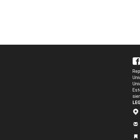
Rep
Uni
Uni
Est
sie
LEG