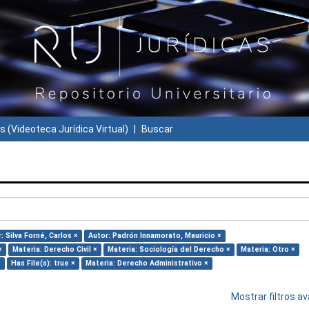
s (Videoteca Jurídica Virtual)
Buscar
: Silva Forné, Carlos ×
Autor: Padrón Innamorato, Mauricio ×
×
Materia: Derecho Civil ×
Materia: Sociología del Derecho ×
Materia: Otro ×
×
Has File(s): true ×
Materia: Derecho Administrativo ×
Mostrar filtros 