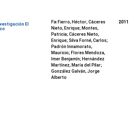
Fix Fierro, Héctor
;
Cáceres
2011
nvestigación El
Nieto, Enrique
;
Montes,
ico
Patricia
;
Cáceres Nieto,
Enrique
;
Silva Forné, Carlos
;
Padrón Innamorato,
Mauricio
;
Flores Mendoza,
Imer Benjamín
;
Hernández
Martínez, María del Pilar
;
González Galván, Jorge
Alberto