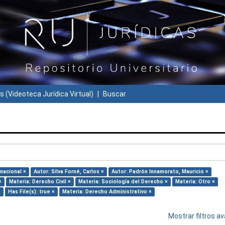
s (Videoteca Jurídica Virtual)
Buscar
nacional ×
Autor: Silva Forné, Carlos ×
Autor: Padrón Innamorato, Mauricio ×
×
Materia: Derecho Civil ×
Materia: Sociología del Derecho ×
Materia: Otro ×
×
Has File(s): true ×
Materia: Derecho Administrativo ×
Mostrar filtros 