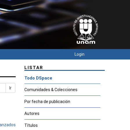
Login
LISTAR
Todo DSpace
Ir
Comunidades & Colecciones
Por fecha de publicación
Autores
avanzados
Títulos