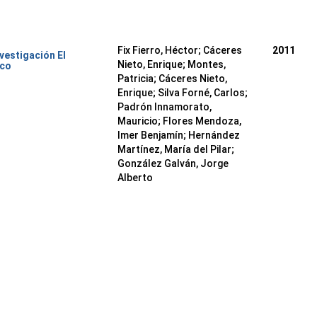
Fix Fierro, Héctor
;
Cáceres
2011
nvestigación El
Nieto, Enrique
;
Montes,
ico
Patricia
;
Cáceres Nieto,
Enrique
;
Silva Forné, Carlos
;
Padrón Innamorato,
Mauricio
;
Flores Mendoza,
Imer Benjamín
;
Hernández
Martínez, María del Pilar
;
González Galván, Jorge
Alberto