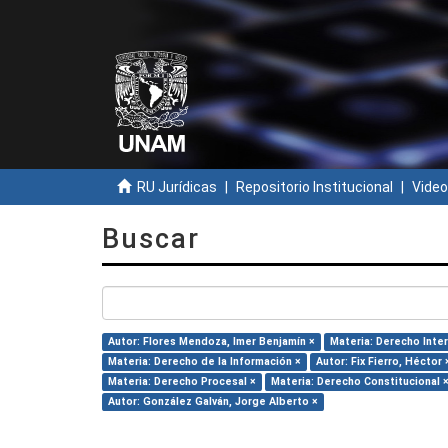
RU Jurídicas
Repositorio Institucional
Video
Buscar
Autor: Flores Mendoza, Imer Benjamín ×
Materia: Derecho Inter
Materia: Derecho de la Información ×
Autor: Fix Fierro, Héctor 
Materia: Derecho Procesal ×
Materia: Derecho Constitucional 
Autor: González Galván, Jorge Alberto ×