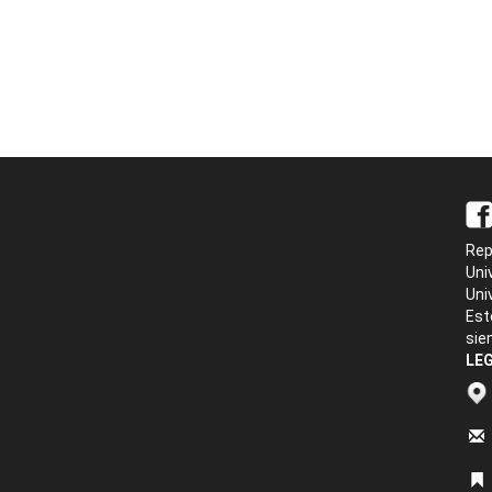
Rep
Uni
Uni
Est
sie
LEG