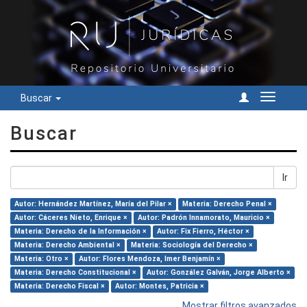
Buscar
Cambiar
navegac
Buscar
Ir
Autor: Hernández Martínez, María del Pilar ×
Materia: Derecho Penal ×
Autor: Cáceres Nieto, Enrique ×
Autor: Padrón Innamorato, Mauricio ×
Materia: Derecho de la Información ×
Autor: Fix Fierro, Héctor ×
Materia: Derecho Ambiental ×
Materia: Sociología del Derecho ×
Materia: Otro ×
Autor: Flores Mendoza, Imer Benjamín ×
Materia: Derecho Constitucional ×
Autor: González Galván, Jorge Alberto ×
Materia: Derecho Fiscal ×
Autor: Montes, Patricia ×
Mostrar filtros avanzados