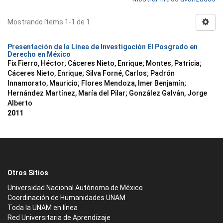
Mostrando ítems 1-1 de 1
Presentación de la Línea de Investigación El Posgrado en
Derecho en México
Fix Fierro, Héctor
;
Cáceres Nieto, Enrique
;
Montes, Patricia
;
Cáceres Nieto, Enrique
;
Silva Forné, Carlos
;
Padrón
Innamorato, Mauricio
;
Flores Mendoza, Imer Benjamín
;
Hernández Martínez, María del Pilar
;
González Galván, Jorge
Alberto
2011
Otros Sitios
Universidad Nacional Autónoma de México
Coordinación de Humanidades UNAM
Toda la UNAM en línea
Red Universitaria de Aprendizaje