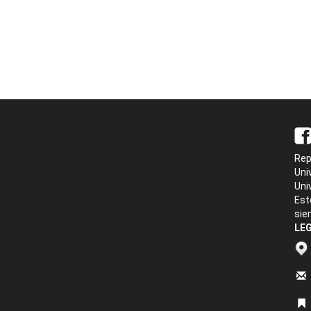
Rep
Uni
Uni
Est
sie
LEG