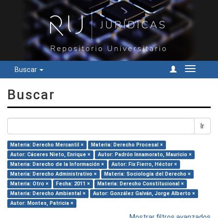
Buscar
Cambiar
navegac
Buscar
Ir
Materia: Derecho Mercantil ×
Materia: Derecho Procesal ×
Autor: Cáceres Nieto, Enrique ×
Autor: Padrón Innamorato, Mauricio ×
Materia: Derecho de la Información ×
Autor: Fix Fierro, Héctor ×
Materia: Derecho Administrativo ×
Materia: Sociología del Derecho ×
Materia: Otro ×
Fecha: 2011 ×
Materia: Derecho Constitucional ×
Materia: Derecho Ambiental ×
Autor: González Galván, Jorge Alberto ×
Autor: Montes, Patricia ×
Mostrar filtros avanzados