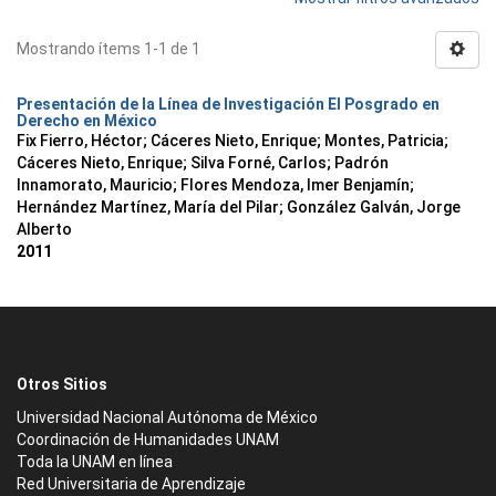
Mostrando ítems 1-1 de 1
Presentación de la Línea de Investigación El Posgrado en
Derecho en México
Fix Fierro, Héctor
;
Cáceres Nieto, Enrique
;
Montes, Patricia
;
Cáceres Nieto, Enrique
;
Silva Forné, Carlos
;
Padrón
Innamorato, Mauricio
;
Flores Mendoza, Imer Benjamín
;
Hernández Martínez, María del Pilar
;
González Galván, Jorge
Alberto
2011
Otros Sitios
Universidad Nacional Autónoma de México
Coordinación de Humanidades UNAM
Toda la UNAM en línea
Red Universitaria de Aprendizaje