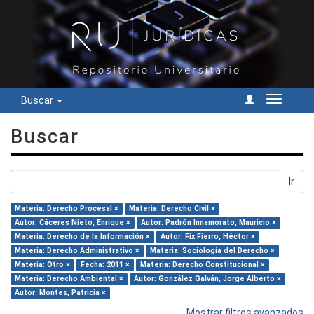
Buscar
Cambiar
navegac
Buscar
Ir
Materia: Derecho Procesal ×
Materia: Derecho Civil ×
Autor: Cáceres Nieto, Enrique ×
Autor: Padrón Innamorato, Mauricio ×
Materia: Derecho de la Información ×
Autor: Fix Fierro, Héctor ×
Materia: Derecho Administrativo ×
Materia: Sociología del Derecho ×
Materia: Otro ×
Fecha: 2011 ×
Materia: Derecho Constitucional ×
Materia: Derecho Ambiental ×
Autor: González Galván, Jorge Alberto ×
Autor: Montes, Patricia ×
Mostrar filtros avanzados