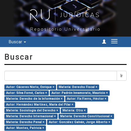
Buscar
Cambiar
navegac
Buscar
Ir
Autor: Cáceres Nieto, Enrique ×
Materia: Derecho Fiscal ×
Autor: Silva Forné, Carlos ×
Autor: Padrón Innamorato, Mauricio ×
Materia: Derecho de la Información ×
Autor: Fix Fierro, Héctor ×
Autor: Hernández Martínez, María del Pilar ×
Materia: Sociología del Derecho ×
Materia: Otro ×
Materia: Derecho Internacional ×
Materia: Derecho Constitucional ×
Materia: Derecho Penal ×
Autor: González Galván, Jorge Alberto ×
Autor: Montes, Patricia ×