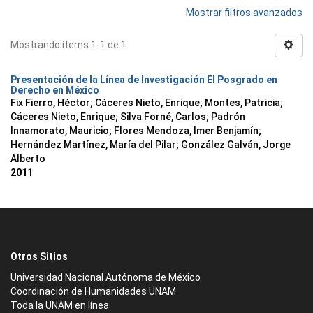
Mostrar filtros avanzados
Mostrando ítems 1-1 de 1
Presentación de la Línea de Investigación El Posgrado en
Derecho en México
Fix Fierro, Héctor
;
Cáceres Nieto, Enrique
;
Montes, Patricia
;
Cáceres Nieto, Enrique
;
Silva Forné, Carlos
;
Padrón
Innamorato, Mauricio
;
Flores Mendoza, Imer Benjamín
;
Hernández Martínez, María del Pilar
;
González Galván, Jorge
Alberto
2011
Otros Sitios
Universidad Nacional Autónoma de México
Coordinación de Humanidades UNAM
Toda la UNAM en línea