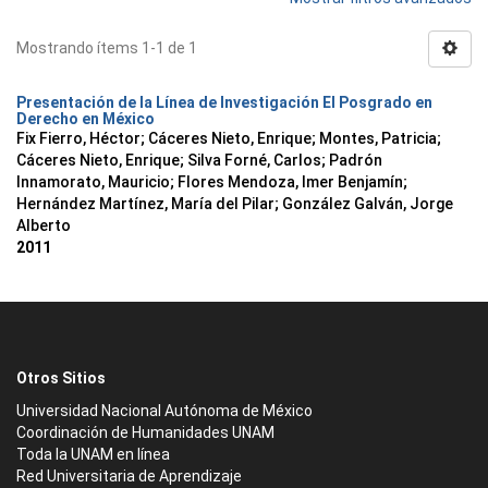
Mostrando ítems 1-1 de 1
Presentación de la Línea de Investigación El Posgrado en
Derecho en México
Fix Fierro, Héctor
;
Cáceres Nieto, Enrique
;
Montes, Patricia
;
Cáceres Nieto, Enrique
;
Silva Forné, Carlos
;
Padrón
Innamorato, Mauricio
;
Flores Mendoza, Imer Benjamín
;
Hernández Martínez, María del Pilar
;
González Galván, Jorge
Alberto
2011
Otros Sitios
Universidad Nacional Autónoma de México
Coordinación de Humanidades UNAM
Toda la UNAM en línea
Red Universitaria de Aprendizaje