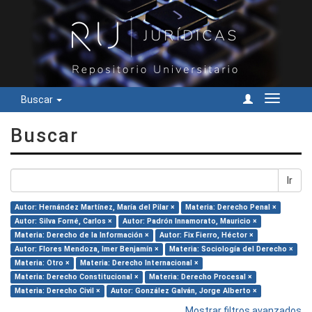
Buscar
Cambiar
navegac
Buscar
Ir
Autor: Hernández Martínez, María del Pilar ×
Materia: Derecho Penal ×
Autor: Silva Forné, Carlos ×
Autor: Padrón Innamorato, Mauricio ×
Materia: Derecho de la Información ×
Autor: Fix Fierro, Héctor ×
Autor: Flores Mendoza, Imer Benjamín ×
Materia: Sociología del Derecho ×
Materia: Otro ×
Materia: Derecho Internacional ×
Materia: Derecho Constitucional ×
Materia: Derecho Procesal ×
Materia: Derecho Civil ×
Autor: González Galván, Jorge Alberto ×
Mostrar filtros avanzados