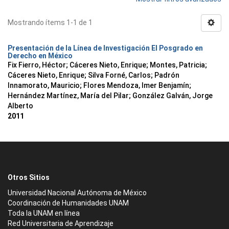
Mostrando ítems 1-1 de 1
Presentación de la Línea de Investigación El Posgrado en
Derecho en México
Fix Fierro, Héctor
;
Cáceres Nieto, Enrique
;
Montes, Patricia
;
Cáceres Nieto, Enrique
;
Silva Forné, Carlos
;
Padrón
Innamorato, Mauricio
;
Flores Mendoza, Imer Benjamín
;
Hernández Martínez, María del Pilar
;
González Galván, Jorge
Alberto
2011
Otros Sitios
Universidad Nacional Autónoma de México
Coordinación de Humanidades UNAM
Toda la UNAM en línea
Red Universitaria de Aprendizaje