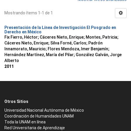
Mostrando ítems 1-1 de 1
Presentación de la Línea de Investigación El Posgrado en
Derecho en México
Fix Fierro, Héctor
;
Cáceres Nieto, Enrique
;
Montes, Patricia
;
Cáceres Nieto, Enrique
;
Silva Forné, Carlos
;
Padrón
Innamorato, Mauricio
;
Flores Mendoza, Imer Benjamín
;
Hernández Martínez, María del Pilar
;
González Galván, Jorge
Alberto
2011
Otros Sitios
Universidad Nacional Autónoma de México
Coordinación de Humanidades UNAM
Toda la UNAM en línea
Red Universitaria de Aprendizaje