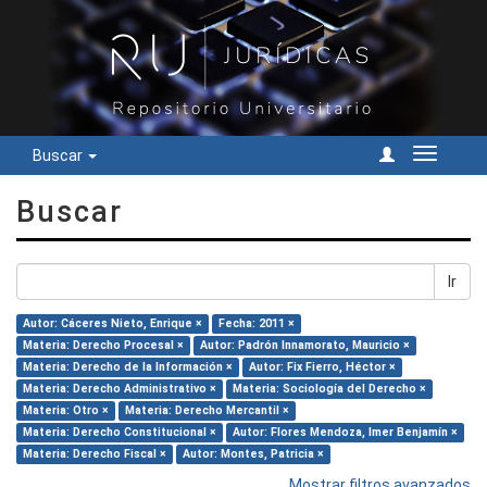
Buscar
Cambiar
navegac
Buscar
Ir
Autor: Cáceres Nieto, Enrique ×
Fecha: 2011 ×
Materia: Derecho Procesal ×
Autor: Padrón Innamorato, Mauricio ×
Materia: Derecho de la Información ×
Autor: Fix Fierro, Héctor ×
Materia: Derecho Administrativo ×
Materia: Sociología del Derecho ×
Materia: Otro ×
Materia: Derecho Mercantil ×
Materia: Derecho Constitucional ×
Autor: Flores Mendoza, Imer Benjamín ×
Materia: Derecho Fiscal ×
Autor: Montes, Patricia ×
Mostrar filtros avanzados