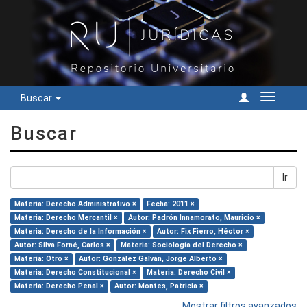
Buscar
Cambiar
navegac
Buscar
Ir
Materia: Derecho Administrativo ×
Fecha: 2011 ×
Materia: Derecho Mercantil ×
Autor: Padrón Innamorato, Mauricio ×
Materia: Derecho de la Información ×
Autor: Fix Fierro, Héctor ×
Autor: Silva Forné, Carlos ×
Materia: Sociología del Derecho ×
Materia: Otro ×
Autor: González Galván, Jorge Alberto ×
Materia: Derecho Constitucional ×
Materia: Derecho Civil ×
Materia: Derecho Penal ×
Autor: Montes, Patricia ×
Mostrar filtros avanzados