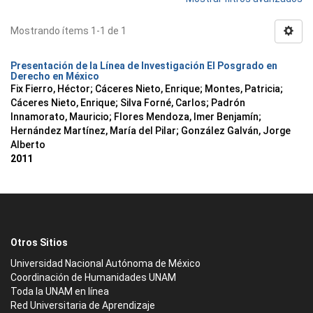
Mostrando ítems 1-1 de 1
Presentación de la Línea de Investigación El Posgrado en
Derecho en México
Fix Fierro, Héctor
;
Cáceres Nieto, Enrique
;
Montes, Patricia
;
Cáceres Nieto, Enrique
;
Silva Forné, Carlos
;
Padrón
Innamorato, Mauricio
;
Flores Mendoza, Imer Benjamín
;
Hernández Martínez, María del Pilar
;
González Galván, Jorge
Alberto
2011
Otros Sitios
Universidad Nacional Autónoma de México
Coordinación de Humanidades UNAM
Toda la UNAM en línea
Red Universitaria de Aprendizaje