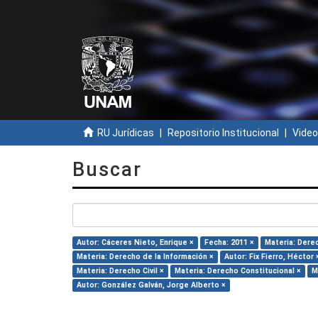
RU Jurídicas
Repositorio Institucional
Video
Buscar
Autor: Cáceres Nieto, Enrique ×
Fecha: 2011 ×
Materia: Dere
Materia: Derecho de la Información ×
Autor: Fix Fierro, Héctor 
Materia: Derecho Civil ×
Materia: Derecho Constitucional ×
M
Autor: González Galván, Jorge Alberto ×