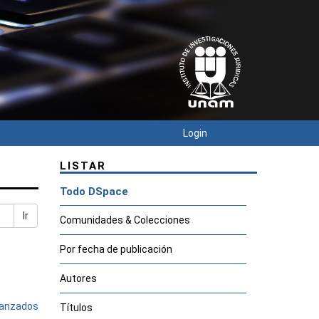
Login
LISTAR
Todo DSpace
Ir
Comunidades & Colecciones
Por fecha de publicación
Autores
avanzados
Títulos