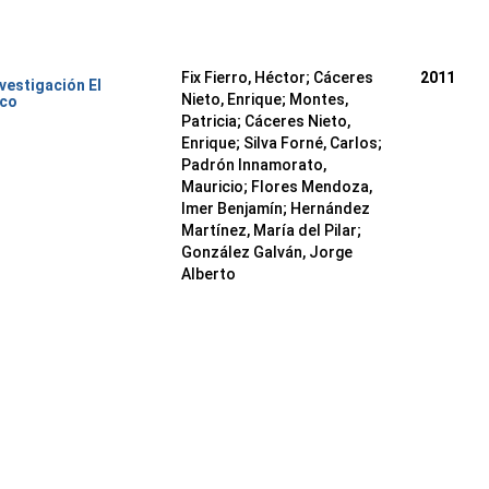
Fix Fierro, Héctor
;
Cáceres
2011
nvestigación El
Nieto, Enrique
;
Montes,
ico
Patricia
;
Cáceres Nieto,
Enrique
;
Silva Forné, Carlos
;
Padrón Innamorato,
Mauricio
;
Flores Mendoza,
Imer Benjamín
;
Hernández
Martínez, María del Pilar
;
González Galván, Jorge
Alberto