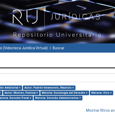
s (Videoteca Jurídica Virtual)
Buscar
cho Ambiental ×
Autor: Padrón Innamorato, Mauricio ×
×
Autor: Montes, Patricia ×
Materia: Sociología del Derecho ×
Materia: Otro ×
ateria: Derecho Penal ×
Materia: Derecho Administrativo ×
Mostrar filtros 