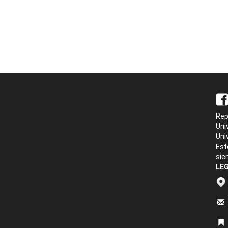
Rep
Uni
Uni
Est
sie
LEG