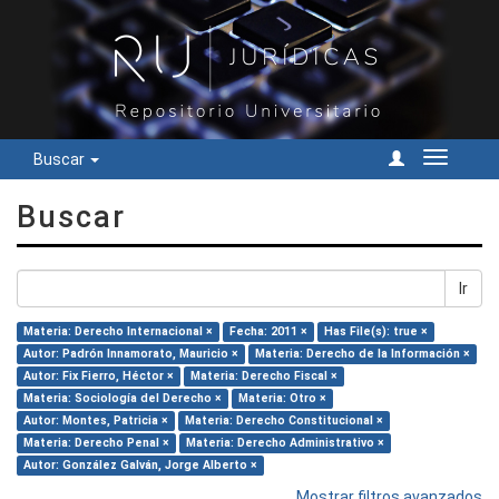
Buscar
Cambiar
navegac
Buscar
Ir
Materia: Derecho Internacional ×
Fecha: 2011 ×
Has File(s): true ×
Autor: Padrón Innamorato, Mauricio ×
Materia: Derecho de la Información ×
Autor: Fix Fierro, Héctor ×
Materia: Derecho Fiscal ×
Materia: Sociología del Derecho ×
Materia: Otro ×
Autor: Montes, Patricia ×
Materia: Derecho Constitucional ×
Materia: Derecho Penal ×
Materia: Derecho Administrativo ×
Autor: González Galván, Jorge Alberto ×
Mostrar filtros avanzados