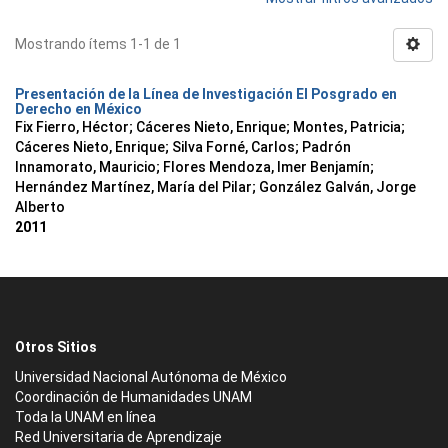
Mostrando ítems 1-1 de 1
Presentación de la Línea de Investigación El Posgrado en
Derecho en México
Fix Fierro, Héctor
;
Cáceres Nieto, Enrique
;
Montes, Patricia
;
Cáceres Nieto, Enrique
;
Silva Forné, Carlos
;
Padrón
Innamorato, Mauricio
;
Flores Mendoza, Imer Benjamín
;
Hernández Martínez, María del Pilar
;
González Galván, Jorge
Alberto
2011
Otros Sitios
Universidad Nacional Autónoma de México
Coordinación de Humanidades UNAM
Toda la UNAM en línea
Red Universitaria de Aprendizaje