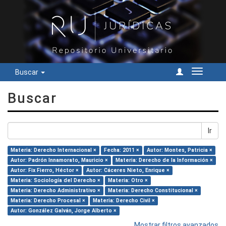
Buscar
Cambiar
navegac
Buscar
Ir
Materia: Derecho Internacional ×
Fecha: 2011 ×
Autor: Montes, Patricia ×
Autor: Padrón Innamorato, Mauricio ×
Materia: Derecho de la Información ×
Autor: Fix Fierro, Héctor ×
Autor: Cáceres Nieto, Enrique ×
Materia: Sociología del Derecho ×
Materia: Otro ×
Materia: Derecho Administrativo ×
Materia: Derecho Constitucional ×
Materia: Derecho Procesal ×
Materia: Derecho Civil ×
Autor: González Galván, Jorge Alberto ×
Mostrar filtros avanzados