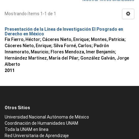
Mostrando ítems 1-1 de 1
Presentación de la Línea de Investigación El Posgrado en
Derecho en México
Fix Fierro, Héctor
;
Cáceres Nieto, Enrique
;
Montes, Patricia
;
Cáceres Nieto, Enrique
;
Silva Forné, Carlos
;
Padrón
Innamorato, Mauricio
;
Flores Mendoza, Imer Benjamín
;
Hernández Martínez, María del Pilar
;
González Galván, Jorge
Alberto
2011
Otros Sitios
Universidad Nacional Autónoma de México
Coordinación de Humanidades UNAM
Toda la UNAM en línea
Red Universitaria de Aprendizaje