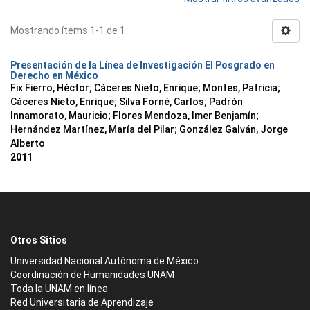
Mostrando ítems 1-1 de 1
Presentación de la Línea de Investigación El Posgrado en
Derecho en México
Fix Fierro, Héctor
;
Cáceres Nieto, Enrique
;
Montes, Patricia
;
Cáceres Nieto, Enrique
;
Silva Forné, Carlos
;
Padrón
Innamorato, Mauricio
;
Flores Mendoza, Imer Benjamín
;
Hernández Martínez, María del Pilar
;
González Galván, Jorge
Alberto
2011
Otros Sitios
Universidad Nacional Autónoma de México
Coordinación de Humanidades UNAM
Toda la UNAM en línea
Red Universitaria de Aprendizaje