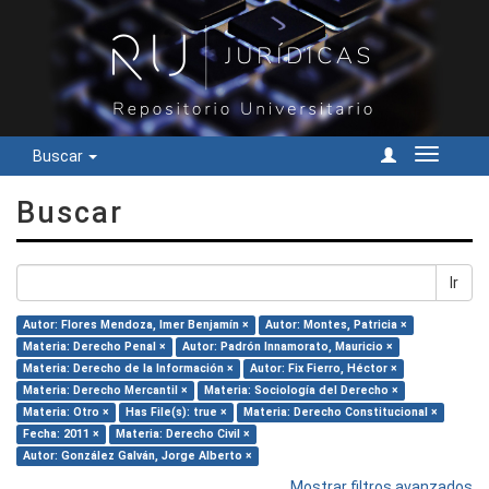
Buscar
Cambiar
navegac
Buscar
Ir
Autor: Flores Mendoza, Imer Benjamín ×
Autor: Montes, Patricia ×
Materia: Derecho Penal ×
Autor: Padrón Innamorato, Mauricio ×
Materia: Derecho de la Información ×
Autor: Fix Fierro, Héctor ×
Materia: Derecho Mercantil ×
Materia: Sociología del Derecho ×
Materia: Otro ×
Has File(s): true ×
Materia: Derecho Constitucional ×
Fecha: 2011 ×
Materia: Derecho Civil ×
Autor: González Galván, Jorge Alberto ×
Mostrar filtros avanzados