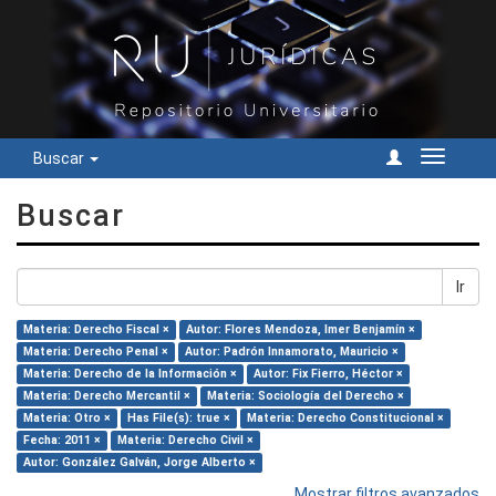
Buscar
Cambiar
navegac
Buscar
Ir
Materia: Derecho Fiscal ×
Autor: Flores Mendoza, Imer Benjamín ×
Materia: Derecho Penal ×
Autor: Padrón Innamorato, Mauricio ×
Materia: Derecho de la Información ×
Autor: Fix Fierro, Héctor ×
Materia: Derecho Mercantil ×
Materia: Sociología del Derecho ×
Materia: Otro ×
Has File(s): true ×
Materia: Derecho Constitucional ×
Fecha: 2011 ×
Materia: Derecho Civil ×
Autor: González Galván, Jorge Alberto ×
Mostrar filtros avanzados