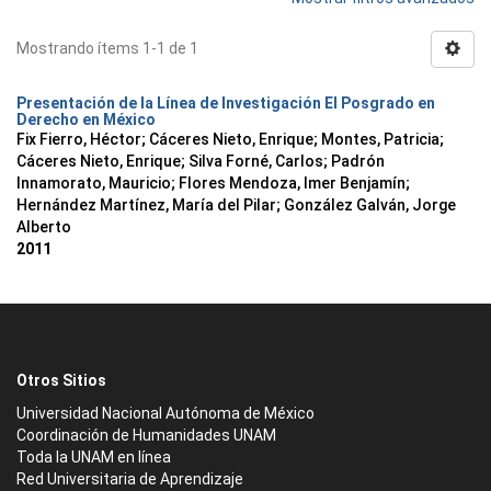
Mostrando ítems 1-1 de 1
Presentación de la Línea de Investigación El Posgrado en
Derecho en México
Fix Fierro, Héctor
;
Cáceres Nieto, Enrique
;
Montes, Patricia
;
Cáceres Nieto, Enrique
;
Silva Forné, Carlos
;
Padrón
Innamorato, Mauricio
;
Flores Mendoza, Imer Benjamín
;
Hernández Martínez, María del Pilar
;
González Galván, Jorge
Alberto
2011
Otros Sitios
Universidad Nacional Autónoma de México
Coordinación de Humanidades UNAM
Toda la UNAM en línea
Red Universitaria de Aprendizaje