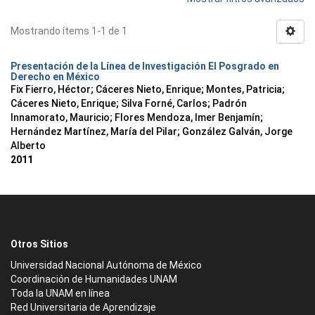
Mostrando ítems 1-1 de 1
Presentación de la Línea de Investigación El Posgrado en
Derecho en México
Fix Fierro, Héctor
;
Cáceres Nieto, Enrique
;
Montes, Patricia
;
Cáceres Nieto, Enrique
;
Silva Forné, Carlos
;
Padrón
Innamorato, Mauricio
;
Flores Mendoza, Imer Benjamín
;
Hernández Martínez, María del Pilar
;
González Galván, Jorge
Alberto
2011
Otros Sitios
Universidad Nacional Autónoma de México
Coordinación de Humanidades UNAM
Toda la UNAM en línea
Red Universitaria de Aprendizaje