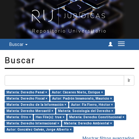
Buscar
Cambiar
navegac
Buscar
Ir
Materia: Derecho Penal ×
Autor: Cáceres Nieto, Enrique ×
Materia: Derecho Fiscal ×
Autor: Padrón Innamorato, Mauricio ×
Materia: Derecho de la Información ×
Autor: Fix Fierro, Héctor ×
Materia: Derecho Mercantil ×
Materia: Sociología del Derecho ×
Materia: Otro ×
Has File(s): true ×
Materia: Derecho Constitucional ×
Materia: Derecho Internacional ×
Materia: Derecho Ambiental ×
Autor: González Galván, Jorge Alberto ×
Mostrar filtros avanzados