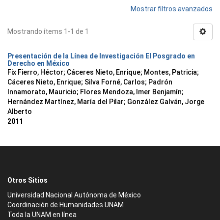
Mostrar filtros avanzados
Mostrando ítems 1-1 de 1
Presentación de la Línea de Investigación El Posgrado en
Derecho en México
Fix Fierro, Héctor
;
Cáceres Nieto, Enrique
;
Montes, Patricia
;
Cáceres Nieto, Enrique
;
Silva Forné, Carlos
;
Padrón
Innamorato, Mauricio
;
Flores Mendoza, Imer Benjamín
;
Hernández Martínez, María del Pilar
;
González Galván, Jorge
Alberto
2011
Otros Sitios
Universidad Nacional Autónoma de México
Coordinación de Humanidades UNAM
Toda la UNAM en línea