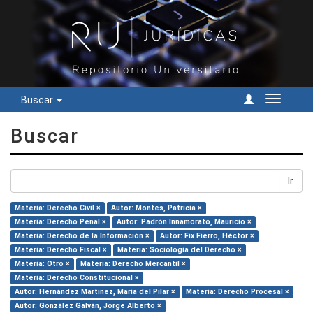
Buscar
Cambiar
navegac
Buscar
Ir
Materia: Derecho Civil ×
Autor: Montes, Patricia ×
Materia: Derecho Penal ×
Autor: Padrón Innamorato, Mauricio ×
Materia: Derecho de la Información ×
Autor: Fix Fierro, Héctor ×
Materia: Derecho Fiscal ×
Materia: Sociología del Derecho ×
Materia: Otro ×
Materia: Derecho Mercantil ×
Materia: Derecho Constitucional ×
Autor: Hernández Martínez, María del Pilar ×
Materia: Derecho Procesal ×
Autor: González Galván, Jorge Alberto ×