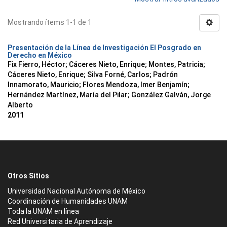
Mostrando ítems 1-1 de 1
Presentación de la Línea de Investigación El Posgrado en
Derecho en México
Fix Fierro, Héctor
;
Cáceres Nieto, Enrique
;
Montes, Patricia
;
Cáceres Nieto, Enrique
;
Silva Forné, Carlos
;
Padrón
Innamorato, Mauricio
;
Flores Mendoza, Imer Benjamín
;
Hernández Martínez, María del Pilar
;
González Galván, Jorge
Alberto
2011
Otros Sitios
Universidad Nacional Autónoma de México
Coordinación de Humanidades UNAM
Toda la UNAM en línea
Red Universitaria de Aprendizaje