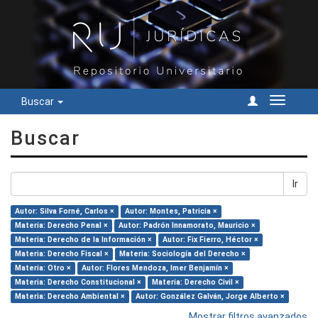
Buscar
Cambiar
navegac
Buscar
Ir
Autor: Silva Forné, Carlos ×
Autor: Montes, Patricia ×
Materia: Derecho Penal ×
Autor: Padrón Innamorato, Mauricio ×
Materia: Derecho de la Información ×
Autor: Fix Fierro, Héctor ×
Materia: Derecho Fiscal ×
Materia: Sociología del Derecho ×
Materia: Otro ×
Autor: Flores Mendoza, Imer Benjamín ×
Materia: Derecho Constitucional ×
Materia: Derecho Civil ×
Materia: Derecho Ambiental ×
Autor: González Galván, Jorge Alberto ×
Mostrar filtros avanzados