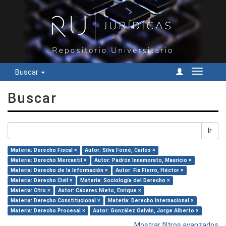
Buscar
Cambiar
navegac
Buscar
Ir
Materia: Derecho Fiscal ×
Autor: Silva Forné, Carlos ×
Materia: Derecho Mercantil ×
Autor: Padrón Innamorato, Mauricio ×
Materia: Derecho de la Información ×
Autor: Fix Fierro, Héctor ×
Materia: Derecho Civil ×
Materia: Sociología del Derecho ×
Materia: Otro ×
Autor: Cáceres Nieto, Enrique ×
Materia: Derecho Constitucional ×
Materia: Derecho Internacional ×
Materia: Derecho Procesal ×
Autor: González Galván, Jorge Alberto ×
Mostrar filtros avanzados