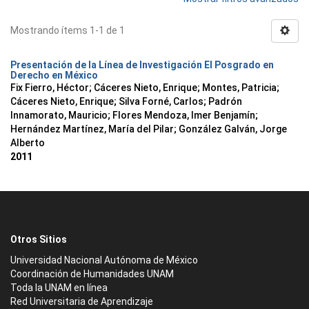
Mostrando ítems 1-1 de 1
Presentación de la Línea de Investigación El Posgrado en
Derecho en México
Fix Fierro, Héctor
;
Cáceres Nieto, Enrique
;
Montes, Patricia
;
Cáceres Nieto, Enrique
;
Silva Forné, Carlos
;
Padrón
Innamorato, Mauricio
;
Flores Mendoza, Imer Benjamín
;
Hernández Martínez, María del Pilar
;
González Galván, Jorge
Alberto
2011
Otros Sitios
Universidad Nacional Autónoma de México
Coordinación de Humanidades UNAM
Toda la UNAM en línea
Red Universitaria de Aprendizaje