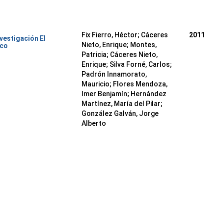
Fix Fierro, Héctor
;
Cáceres
2011
nvestigación El
Nieto, Enrique
;
Montes,
ico
Patricia
;
Cáceres Nieto,
Enrique
;
Silva Forné, Carlos
;
Padrón Innamorato,
Mauricio
;
Flores Mendoza,
Imer Benjamín
;
Hernández
Martínez, María del Pilar
;
González Galván, Jorge
Alberto