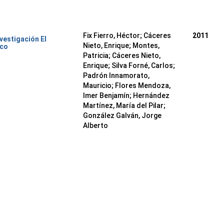
Fix Fierro, Héctor
;
Cáceres
2011
nvestigación El
Nieto, Enrique
;
Montes,
ico
Patricia
;
Cáceres Nieto,
Enrique
;
Silva Forné, Carlos
;
Padrón Innamorato,
Mauricio
;
Flores Mendoza,
Imer Benjamín
;
Hernández
Martínez, María del Pilar
;
González Galván, Jorge
Alberto