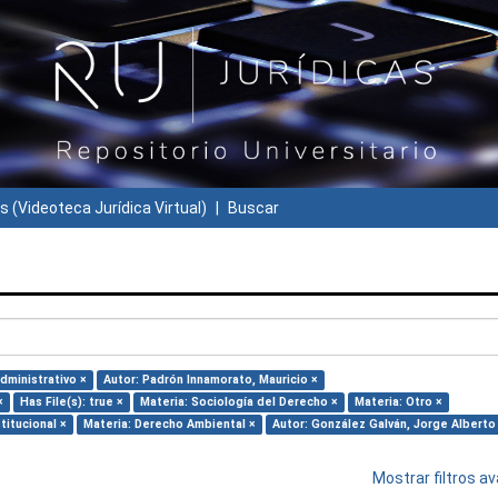
s (Videoteca Jurídica Virtual)
Buscar
dministrativo ×
Autor: Padrón Innamorato, Mauricio ×
×
Has File(s): true ×
Materia: Sociología del Derecho ×
Materia: Otro ×
titucional ×
Materia: Derecho Ambiental ×
Autor: González Galván, Jorge Alberto
Mostrar filtros 