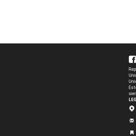
Rep
Uni
Uni
Est
sie
LEG