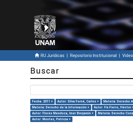
RU Jurídicas
Repositorio Institucional
Video
Buscar
Fecha: 2011 ×
Autor: Silva Forné, Carlos ×
Materia: Derecho A
Materia: Derecho de la Información ×
Autor: Fix Fierro, Héctor 
Autor: Flores Mendoza, Imer Benjamín ×
Materia: Derecho Cons
Autor: Montes, Patricia ×