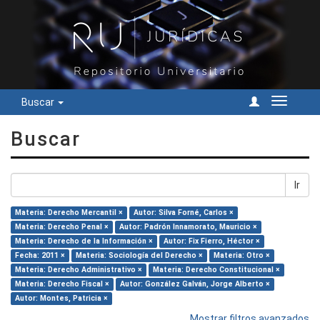
Buscar
Cambiar
navegac
Buscar
Ir
Materia: Derecho Mercantil ×
Autor: Silva Forné, Carlos ×
Materia: Derecho Penal ×
Autor: Padrón Innamorato, Mauricio ×
Materia: Derecho de la Información ×
Autor: Fix Fierro, Héctor ×
Fecha: 2011 ×
Materia: Sociología del Derecho ×
Materia: Otro ×
Materia: Derecho Administrativo ×
Materia: Derecho Constitucional ×
Materia: Derecho Fiscal ×
Autor: González Galván, Jorge Alberto ×
Autor: Montes, Patricia ×
Mostrar filtros avanzados