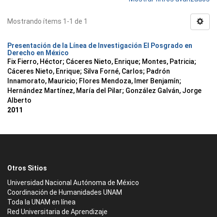
Mostrando ítems 1-1 de 1
Presentación de la Línea de Investigación El Posgrado en
Derecho en México
Fix Fierro, Héctor
;
Cáceres Nieto, Enrique
;
Montes, Patricia
;
Cáceres Nieto, Enrique
;
Silva Forné, Carlos
;
Padrón
Innamorato, Mauricio
;
Flores Mendoza, Imer Benjamín
;
Hernández Martínez, María del Pilar
;
González Galván, Jorge
Alberto
2011
Otros Sitios
Universidad Nacional Autónoma de México
Coordinación de Humanidades UNAM
Toda la UNAM en línea
Red Universitaria de Aprendizaje