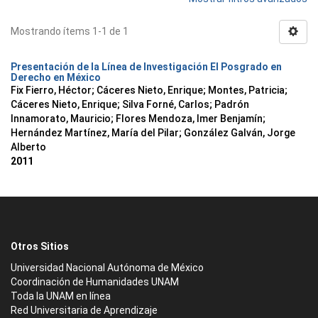
Mostrando ítems 1-1 de 1
Presentación de la Línea de Investigación El Posgrado en
Derecho en México
Fix Fierro, Héctor
;
Cáceres Nieto, Enrique
;
Montes, Patricia
;
Cáceres Nieto, Enrique
;
Silva Forné, Carlos
;
Padrón
Innamorato, Mauricio
;
Flores Mendoza, Imer Benjamín
;
Hernández Martínez, María del Pilar
;
González Galván, Jorge
Alberto
2011
Otros Sitios
Universidad Nacional Autónoma de México
Coordinación de Humanidades UNAM
Toda la UNAM en línea
Red Universitaria de Aprendizaje