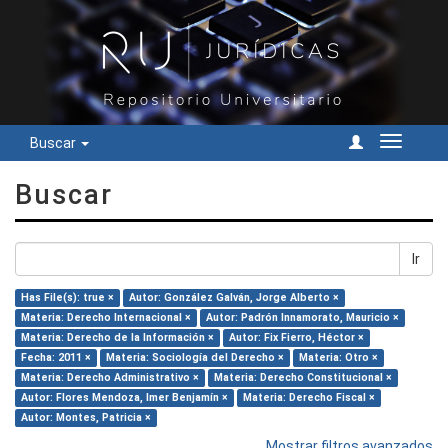
Buscar
Cambiar
navegac
Buscar
Ir
Has File(s): true ×
Autor: González Galván, Jorge Alberto ×
Materia: Derecho Internacional ×
Autor: Padrón Innamorato, Mauricio ×
Materia: Derecho de la Información ×
Autor: Fix Fierro, Héctor ×
Fecha: 2011 ×
Materia: Sociología del Derecho ×
Materia: Otro ×
Materia: Derecho Administrativo ×
Materia: Derecho Constitucional ×
Autor: Flores Mendoza, Imer Benjamín ×
Materia: Derecho Fiscal ×
Autor: Montes, Patricia ×
Mostrar filtros avanzados