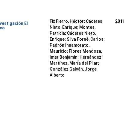
Fix Fierro, Héctor
;
Cáceres
2011
nvestigación El
Nieto, Enrique
;
Montes,
ico
Patricia
;
Cáceres Nieto,
Enrique
;
Silva Forné, Carlos
;
Padrón Innamorato,
Mauricio
;
Flores Mendoza,
Imer Benjamín
;
Hernández
Martínez, María del Pilar
;
González Galván, Jorge
Alberto