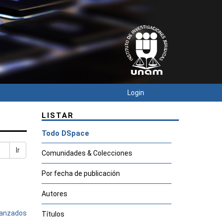
Login
LISTAR
Todo DSpace
Ir
Comunidades & Colecciones
Por fecha de publicación
Autores
avanzados
Títulos