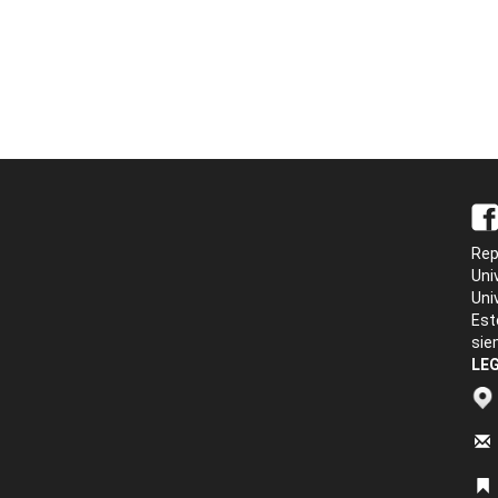
Rep
Uni
Uni
Est
sie
LEG