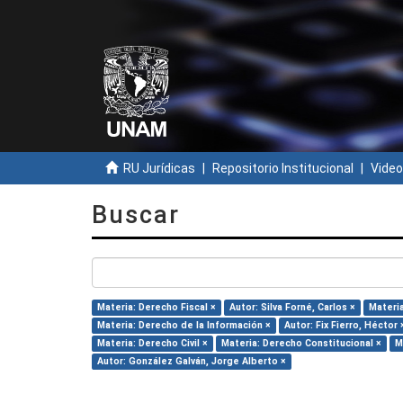
RU Jurídicas
Repositorio Institucional
Video
Buscar
Materia: Derecho Fiscal ×
Autor: Silva Forné, Carlos ×
Materi
Materia: Derecho de la Información ×
Autor: Fix Fierro, Héctor 
Materia: Derecho Civil ×
Materia: Derecho Constitucional ×
M
Autor: González Galván, Jorge Alberto ×