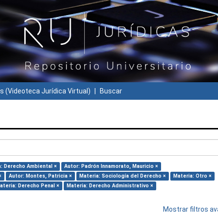
s (Videoteca Jurídica Virtual)
Buscar
a: Derecho Ambiental ×
Autor: Padrón Innamorato, Mauricio ×
×
Autor: Montes, Patricia ×
Materia: Sociología del Derecho ×
Materia: Otro ×
ateria: Derecho Penal ×
Materia: Derecho Administrativo ×
Mostrar filtros 