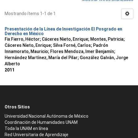
Mostrando ítems 1-1 de 1
Presentación de la Línea de Investigación El Posgrado en
Derecho en México
Fix Fierro, Héctor
;
Cáceres Nieto, Enrique
;
Montes, Patricia
;
Cáceres Nieto, Enrique
;
Silva Forné, Carlos
;
Padrón
Innamorato, Mauricio
;
Flores Mendoza, Imer Benjamín
;
Hernández Martínez, María del Pilar
;
González Galván, Jorge
Alberto
2011
Otros Sitios
Universidad Nacional Autónoma de México
Coordinación de Humanidades UNAM
Toda la UNAM en línea
Red Universitaria de Aprendizaje