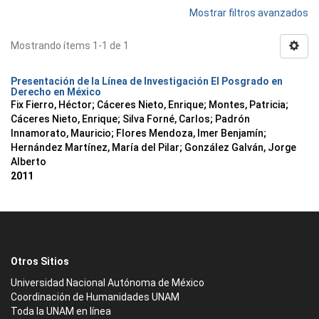
Mostrar filtros avanzados
Mostrando ítems 1-1 de 1
Presentación de la Línea de Investigación El Posgrado en
Derecho en México
Fix Fierro, Héctor
;
Cáceres Nieto, Enrique
;
Montes, Patricia
;
Cáceres Nieto, Enrique
;
Silva Forné, Carlos
;
Padrón
Innamorato, Mauricio
;
Flores Mendoza, Imer Benjamín
;
Hernández Martínez, María del Pilar
;
González Galván, Jorge
Alberto
2011
Otros Sitios
Universidad Nacional Autónoma de México
Coordinación de Humanidades UNAM
Toda la UNAM en línea