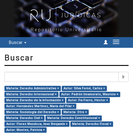
Buscar
Cambiar
navegac
Buscar
Ir
Materia: Derecho Administrativo ×
Autor: Silva Forné, Carlos ×
Materia: Derecho Internacional ×
Autor: Padrón Innamorato, Mauricio ×
Materia: Derecho de la Información ×
Autor: Fix Fierro, Héctor ×
Autor: Hernández Martínez, María del Pilar ×
Materia: Sociología del Derecho ×
Materia: Otro ×
Materia: Derecho Civil ×
Materia: Derecho Constitucional ×
Autor: Flores Mendoza, Imer Benjamín ×
Materia: Derecho Fiscal ×
Autor: Montes, Patricia ×