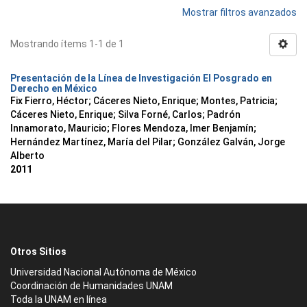
Mostrar filtros avanzados
Mostrando ítems 1-1 de 1
Presentación de la Línea de Investigación El Posgrado en
Derecho en México
Fix Fierro, Héctor
;
Cáceres Nieto, Enrique
;
Montes, Patricia
;
Cáceres Nieto, Enrique
;
Silva Forné, Carlos
;
Padrón
Innamorato, Mauricio
;
Flores Mendoza, Imer Benjamín
;
Hernández Martínez, María del Pilar
;
González Galván, Jorge
Alberto
2011
Otros Sitios
Universidad Nacional Autónoma de México
Coordinación de Humanidades UNAM
Toda la UNAM en línea