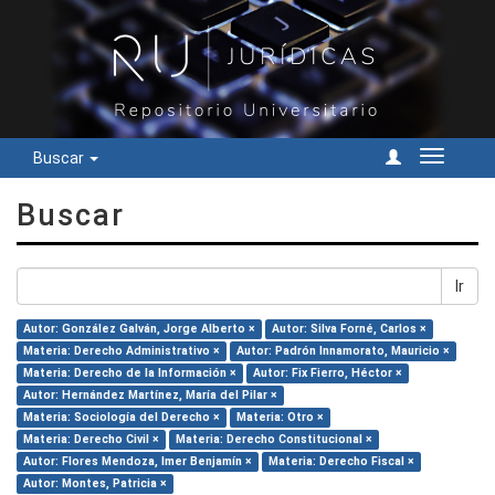
Buscar
Cambiar
navegac
Buscar
Ir
Autor: González Galván, Jorge Alberto ×
Autor: Silva Forné, Carlos ×
Materia: Derecho Administrativo ×
Autor: Padrón Innamorato, Mauricio ×
Materia: Derecho de la Información ×
Autor: Fix Fierro, Héctor ×
Autor: Hernández Martínez, María del Pilar ×
Materia: Sociología del Derecho ×
Materia: Otro ×
Materia: Derecho Civil ×
Materia: Derecho Constitucional ×
Autor: Flores Mendoza, Imer Benjamín ×
Materia: Derecho Fiscal ×
Autor: Montes, Patricia ×