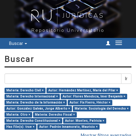
Buscar
Cambiar
navegac
Buscar
Ir
Materia: Derecho Civil ×
Autor: Hernández Martínez, María del Pilar ×
Materia: Derecho Internacional ×
Autor: Flores Mendoza, Imer Benjamín ×
Materia: Derecho de la Información ×
Autor: Fix Fierro, Héctor ×
Autor: González Galván, Jorge Alberto ×
Materia: Sociología del Derecho ×
Materia: Otro ×
Materia: Derecho Fiscal ×
Materia: Derecho Constitucional ×
Autor: Montes, Patricia ×
Has File(s): true ×
Autor: Padrón Innamorato, Mauricio ×
Mostrar filtros avanzados