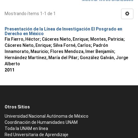
Mostrando ítems 1-1 de 1
Presentación de la Línea de Investigación El Posgrado en
Derecho en México
Fix Fierro, Héctor
;
Cáceres Nieto, Enrique
;
Montes, Patricia
;
Cáceres Nieto, Enrique
;
Silva Forné, Carlos
;
Padrón
Innamorato, Mauricio
;
Flores Mendoza, Imer Benjamín
;
Hernández Martínez, María del Pilar
;
González Galván, Jorge
Alberto
2011
Otros Sitios
Universidad Nacional Autónoma de México
Coordinación de Humanidades UNAM
Toda la UNAM en línea
Red Universitaria de Aprendizaje