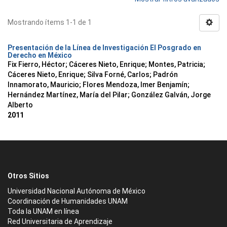
Mostrando ítems 1-1 de 1
Presentación de la Línea de Investigación El Posgrado en
Derecho en México
Fix Fierro, Héctor
;
Cáceres Nieto, Enrique
;
Montes, Patricia
;
Cáceres Nieto, Enrique
;
Silva Forné, Carlos
;
Padrón
Innamorato, Mauricio
;
Flores Mendoza, Imer Benjamín
;
Hernández Martínez, María del Pilar
;
González Galván, Jorge
Alberto
2011
Otros Sitios
Universidad Nacional Autónoma de México
Coordinación de Humanidades UNAM
Toda la UNAM en línea
Red Universitaria de Aprendizaje