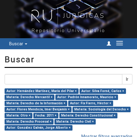
Buscar
Cambiar
navegac
Buscar
Ir
Autor: Hernández Martínez, María del Pilar ×
Autor: Silva Forné, Carlos ×
Materia: Derecho Mercantil ×
Autor: Padrón Innamorato, Mauricio ×
Materia: Derecho de la Información ×
Autor: Fix Fierro, Héctor ×
Autor: Flores Mendoza, Imer Benjamín ×
Materia: Sociología del Derecho ×
Materia: Otro ×
Fecha: 2011 ×
Materia: Derecho Constitucional ×
Materia: Derecho Procesal ×
Materia: Derecho Civil ×
Autor: González Galván, Jorge Alberto ×
Mostrar filtros avanzados