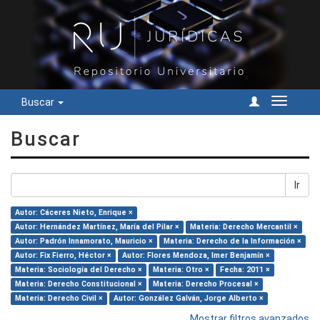
Buscar
Cambiar
navegac
Buscar
Ir
Autor: Cáceres Nieto, Enrique ×
Autor: Hernández Martínez, María del Pilar ×
Materia: Derecho Mercantil ×
Autor: Padrón Innamorato, Mauricio ×
Materia: Derecho de la Información ×
Autor: Fix Fierro, Héctor ×
Autor: Flores Mendoza, Imer Benjamín ×
Materia: Sociología del Derecho ×
Materia: Otro ×
Fecha: 2011 ×
Materia: Derecho Constitucional ×
Materia: Derecho Procesal ×
Materia: Derecho Civil ×
Autor: González Galván, Jorge Alberto ×
Mostrar filtros avanzados