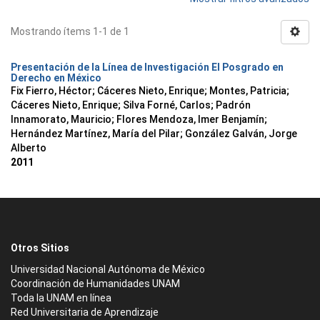
Mostrando ítems 1-1 de 1
Presentación de la Línea de Investigación El Posgrado en
Derecho en México
Fix Fierro, Héctor
;
Cáceres Nieto, Enrique
;
Montes, Patricia
;
Cáceres Nieto, Enrique
;
Silva Forné, Carlos
;
Padrón
Innamorato, Mauricio
;
Flores Mendoza, Imer Benjamín
;
Hernández Martínez, María del Pilar
;
González Galván, Jorge
Alberto
2011
Otros Sitios
Universidad Nacional Autónoma de México
Coordinación de Humanidades UNAM
Toda la UNAM en línea
Red Universitaria de Aprendizaje