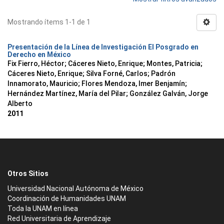
Mostrando ítems 1-1 de 1
Presentación de la Línea de Investigación El Posgrado en
Derecho en México
Fix Fierro, Héctor
;
Cáceres Nieto, Enrique
;
Montes, Patricia
;
Cáceres Nieto, Enrique
;
Silva Forné, Carlos
;
Padrón
Innamorato, Mauricio
;
Flores Mendoza, Imer Benjamín
;
Hernández Martínez, María del Pilar
;
González Galván, Jorge
Alberto
2011
Otros Sitios
Universidad Nacional Autónoma de México
Coordinación de Humanidades UNAM
Toda la UNAM en línea
Red Universitaria de Aprendizaje