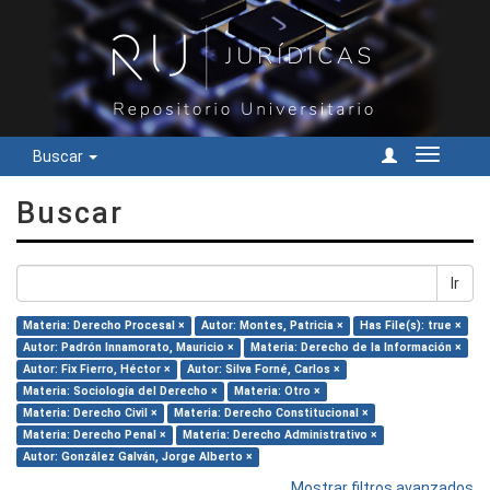
Buscar
Cambiar
navegac
Buscar
Ir
Materia: Derecho Procesal ×
Autor: Montes, Patricia ×
Has File(s): true ×
Autor: Padrón Innamorato, Mauricio ×
Materia: Derecho de la Información ×
Autor: Fix Fierro, Héctor ×
Autor: Silva Forné, Carlos ×
Materia: Sociología del Derecho ×
Materia: Otro ×
Materia: Derecho Civil ×
Materia: Derecho Constitucional ×
Materia: Derecho Penal ×
Materia: Derecho Administrativo ×
Autor: González Galván, Jorge Alberto ×
Mostrar filtros avanzados