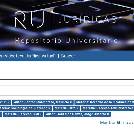
s (Videoteca Jurídica Virtual)
Buscar
2011 ×
Autor: Padrón Innamorato, Mauricio ×
Materia: Derecho de la Información ×
ateria: Sociología del Derecho ×
Materia: Otro ×
Materia: Derecho Administrativo
×
Materia: Derecho Civil ×
Autor: González Galván, Jorge Alberto ×
Mostrar filtros 