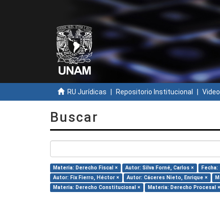
RU Jurídicas
Repositorio Institucional
Video
Buscar
Materia: Derecho Fiscal ×
Autor: Silva Forné, Carlos ×
Fecha: 
Autor: Fix Fierro, Héctor ×
Autor: Cáceres Nieto, Enrique ×
M
Materia: Derecho Constitucional ×
Materia: Derecho Procesal 