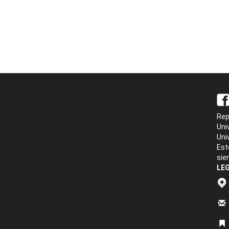
Rep
Uni
Uni
Est
sie
LEG