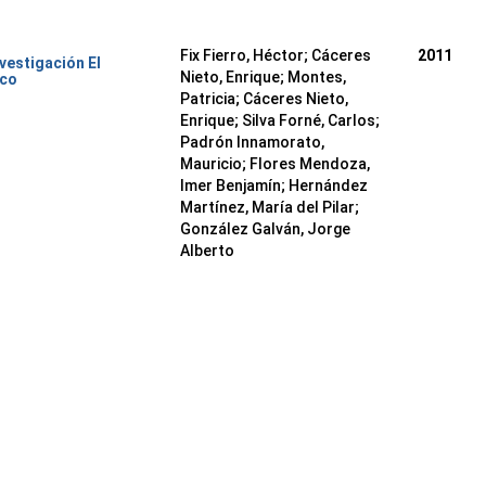
Fix Fierro, Héctor
;
Cáceres
2011
nvestigación El
Nieto, Enrique
;
Montes,
ico
Patricia
;
Cáceres Nieto,
Enrique
;
Silva Forné, Carlos
;
Padrón Innamorato,
Mauricio
;
Flores Mendoza,
Imer Benjamín
;
Hernández
Martínez, María del Pilar
;
González Galván, Jorge
Alberto