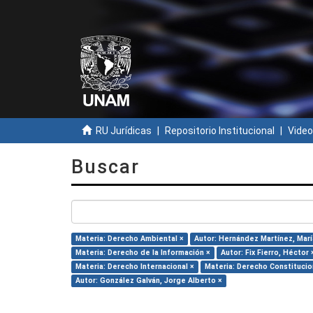
RU Jurídicas
Repositorio Institucional
Video
Buscar
Materia: Derecho Ambiental ×
Autor: Hernández Martínez, María
Materia: Derecho de la Información ×
Autor: Fix Fierro, Héctor 
Materia: Derecho Internacional ×
Materia: Derecho Constitucio
Autor: González Galván, Jorge Alberto ×