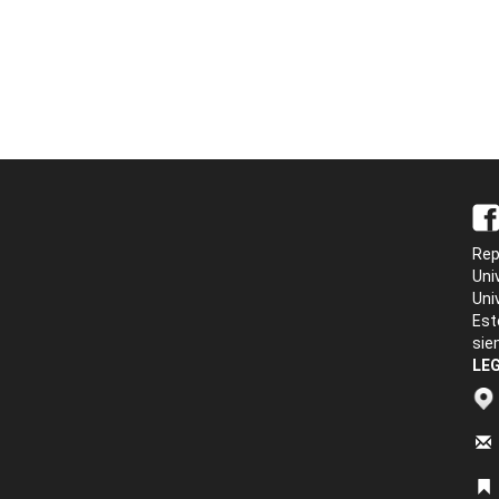
Rep
Uni
Uni
Est
sie
LEG