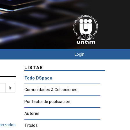
Login
LISTAR
Todo DSpace
Ir
Comunidades & Colecciones
Por fecha de publicación
Autores
avanzados
Títulos