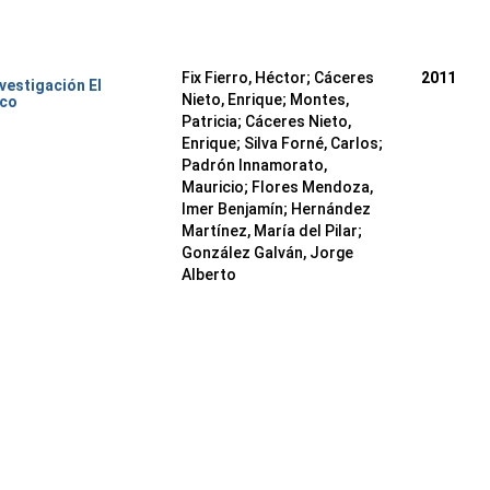
Fix Fierro, Héctor
;
Cáceres
2011
nvestigación El
Nieto, Enrique
;
Montes,
ico
Patricia
;
Cáceres Nieto,
Enrique
;
Silva Forné, Carlos
;
Padrón Innamorato,
Mauricio
;
Flores Mendoza,
Imer Benjamín
;
Hernández
Martínez, María del Pilar
;
González Galván, Jorge
Alberto