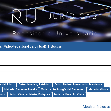
s (Videoteca Jurídica Virtual)
Buscar
 del Pilar ×
Autor: Montes, Patricia ×
Autor: Padrón Innamorato, Mauricio ×
×
Materia: Derecho Fiscal ×
Materia: Sociología del Derecho ×
Materia: Otro ×
nal ×
Autor: Cáceres Nieto, Enrique ×
Materia: Derecho Civil ×
Mostrar filtros 