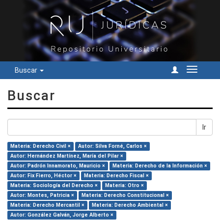
Buscar
Cambiar
navegac
Buscar
Ir
Materia: Derecho Civil ×
Autor: Silva Forné, Carlos ×
Autor: Hernández Martínez, María del Pilar ×
Autor: Padrón Innamorato, Mauricio ×
Materia: Derecho de la Información ×
Autor: Fix Fierro, Héctor ×
Materia: Derecho Fiscal ×
Materia: Sociología del Derecho ×
Materia: Otro ×
Autor: Montes, Patricia ×
Materia: Derecho Constitucional ×
Materia: Derecho Mercantil ×
Materia: Derecho Ambiental ×
Autor: González Galván, Jorge Alberto ×