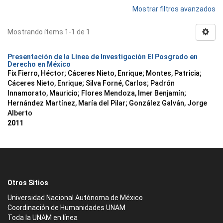
Mostrar filtros avanzados
Mostrando ítems 1-1 de 1
Presentación de la Línea de Investigación El Posgrado en
Derecho en México
Fix Fierro, Héctor
;
Cáceres Nieto, Enrique
;
Montes, Patricia
;
Cáceres Nieto, Enrique
;
Silva Forné, Carlos
;
Padrón
Innamorato, Mauricio
;
Flores Mendoza, Imer Benjamín
;
Hernández Martínez, María del Pilar
;
González Galván, Jorge
Alberto
2011
Otros Sitios
Universidad Nacional Autónoma de México
Coordinación de Humanidades UNAM
Toda la UNAM en línea