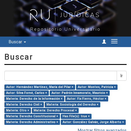
Buscar
Cambiar
navegac
Buscar
Ir
Autor: Hernández Martínez, María del Pilar ×
Autor: Montes, Patricia ×
Autor: Silva Forné, Carlos ×
Autor: Padrón Innamorato, Mauricio ×
Materia: Derecho de la Información ×
Autor: Fix Fierro, Héctor ×
Materia: Derecho Civil ×
Materia: Sociología del Derecho ×
Materia: Otro ×
Materia: Derecho Procesal ×
Materia: Derecho Constitucional ×
Has File(s): true ×
Materia: Derecho Administrativo ×
Autor: González Galván, Jorge Alberto ×
Mostrar filtros avanzados