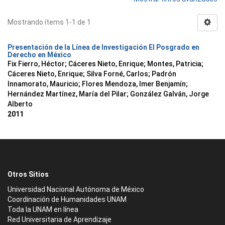
Mostrando ítems 1-1 de 1
Presentación de la Línea de Investigación El Posgrado en
Derecho en México
Fix Fierro, Héctor
;
Cáceres Nieto, Enrique
;
Montes, Patricia
;
Cáceres Nieto, Enrique
;
Silva Forné, Carlos
;
Padrón
Innamorato, Mauricio
;
Flores Mendoza, Imer Benjamín
;
Hernández Martínez, María del Pilar
;
González Galván, Jorge
Alberto
2011
Otros Sitios
Universidad Nacional Autónoma de México
Coordinación de Humanidades UNAM
Toda la UNAM en línea
Red Universitaria de Aprendizaje