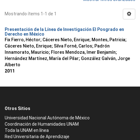
Mostrando ítems 1-1 de 1
Presentación de la Línea de Investigación El Posgrado en
Derecho en México
Fix Fierro, Héctor
;
Cáceres Nieto, Enrique
;
Montes, Patricia
;
Cáceres Nieto, Enrique
;
Silva Forné, Carlos
;
Padrón
Innamorato, Mauricio
;
Flores Mendoza, Imer Benjamín
;
Hernández Martínez, María del Pilar
;
González Galván, Jorge
Alberto
2011
Otros Sitios
Universidad Nacional Autónoma de México
Coordinación de Humanidades UNAM
Toda la UNAM en línea
Red Universitaria de Aprendizaje