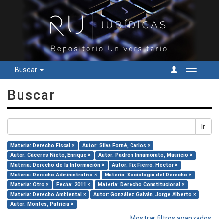
Buscar
Cambiar
navegac
Buscar
Ir
Materia: Derecho Fiscal ×
Autor: Silva Forné, Carlos ×
Autor: Cáceres Nieto, Enrique ×
Autor: Padrón Innamorato, Mauricio ×
Materia: Derecho de la Información ×
Autor: Fix Fierro, Héctor ×
Materia: Derecho Administrativo ×
Materia: Sociología del Derecho ×
Materia: Otro ×
Fecha: 2011 ×
Materia: Derecho Constitucional ×
Materia: Derecho Ambiental ×
Autor: González Galván, Jorge Alberto ×
Autor: Montes, Patricia ×
Mostrar filtros avanzados