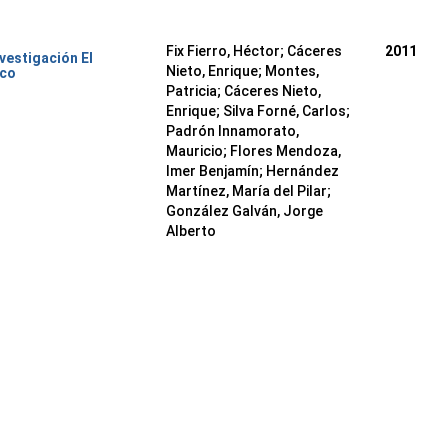
Fix Fierro, Héctor
;
Cáceres
2011
nvestigación El
Nieto, Enrique
;
Montes,
ico
Patricia
;
Cáceres Nieto,
Enrique
;
Silva Forné, Carlos
;
Padrón Innamorato,
Mauricio
;
Flores Mendoza,
Imer Benjamín
;
Hernández
Martínez, María del Pilar
;
González Galván, Jorge
Alberto