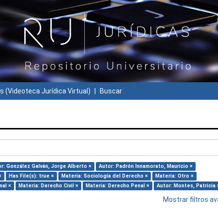
s (Videoteca Jurídica Virtual)
Buscar
r: González Galván, Jorge Alberto ×
Autor: Padrón Innamorato, Mauricio ×
×
Has File(s): true ×
Materia: Sociología del Derecho ×
Materia: Otro ×
nal ×
Materia: Derecho Civil ×
Materia: Derecho Penal ×
Autor: Montes, Patricia 
Mostrar filtros 