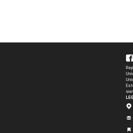
Rep
Uni
Uni
Est
sie
LEG