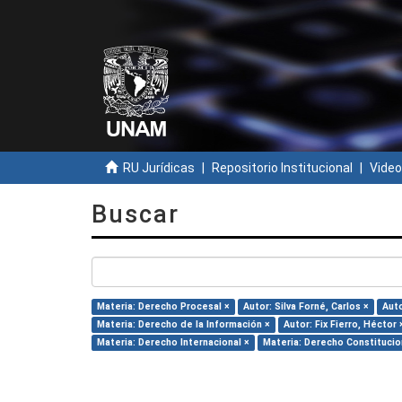
RU Jurídicas
Repositorio Institucional
Video
Buscar
Materia: Derecho Procesal ×
Autor: Silva Forné, Carlos ×
Auto
Materia: Derecho de la Información ×
Autor: Fix Fierro, Héctor 
Materia: Derecho Internacional ×
Materia: Derecho Constitucio