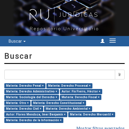
Buscar
Cambiar
navegac
Buscar
Ir
Materia: Derecho Penal ×
Materia: Derecho Procesal ×
Materia: Derecho Administrativo ×
Autor: Fix Fierro, Héctor ×
Materia: Sociología del Derecho ×
Materia: Derecho Fiscal ×
Materia: Otro ×
Materia: Derecho Constitucional ×
Materia: Derecho Civil ×
Materia: Derecho Ambiental ×
Autor: Flores Mendoza, Imer Benjamín ×
Materia: Derecho Mercantil ×
Materia: Derecho de la Información ×
Mostrar filtros avanzados