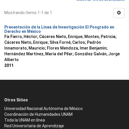
Mostrando ítems 1-1 de 1
Presentación de la Línea de Investigación El Posgrado en
Derecho en México
Fix Fierro, Héctor
;
Cáceres Nieto, Enrique
;
Montes, Patricia
;
Cáceres Nieto, Enrique
;
Silva Forné, Carlos
;
Padrón
Innamorato, Mauricio
;
Flores Mendoza, Imer Benjamín
;
Hernández Martínez, María del Pilar
;
González Galván, Jorge
Alberto
2011
Otros Sitios
Universidad Nacional Autónoma de México
Coordinación de Humanidades UNAM
Toda la UNAM en línea
Red Universitaria de Aprendizaje