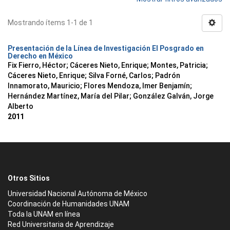
Mostrando ítems 1-1 de 1
Presentación de la Línea de Investigación El Posgrado en
Derecho en México
Fix Fierro, Héctor
;
Cáceres Nieto, Enrique
;
Montes, Patricia
;
Cáceres Nieto, Enrique
;
Silva Forné, Carlos
;
Padrón
Innamorato, Mauricio
;
Flores Mendoza, Imer Benjamín
;
Hernández Martínez, María del Pilar
;
González Galván, Jorge
Alberto
2011
Otros Sitios
Universidad Nacional Autónoma de México
Coordinación de Humanidades UNAM
Toda la UNAM en línea
Red Universitaria de Aprendizaje