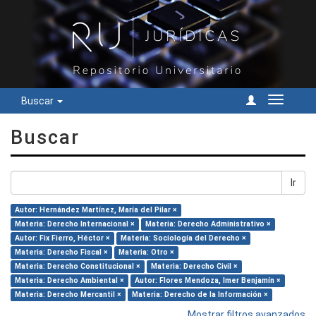
Buscar
Cambiar
navegac
Buscar
Ir
Autor: Hernández Martínez, María del Pilar ×
Materia: Derecho Internacional ×
Materia: Derecho Administrativo ×
Autor: Fix Fierro, Héctor ×
Materia: Sociología del Derecho ×
Materia: Derecho Fiscal ×
Materia: Otro ×
Materia: Derecho Constitucional ×
Materia: Derecho Civil ×
Materia: Derecho Ambiental ×
Autor: Flores Mendoza, Imer Benjamín ×
Materia: Derecho Mercantil ×
Materia: Derecho de la Información ×
Mostrar filtros avanzados