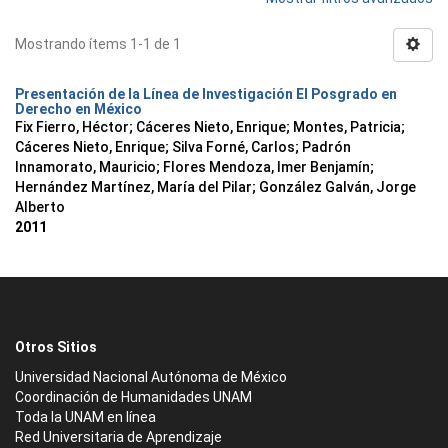
Mostrando ítems 1-1 de 1
Presentación de la Línea de Investigación El Posgrado en
Derecho en México
Fix Fierro, Héctor
;
Cáceres Nieto, Enrique
;
Montes, Patricia
;
Cáceres Nieto, Enrique
;
Silva Forné, Carlos
;
Padrón
Innamorato, Mauricio
;
Flores Mendoza, Imer Benjamín
;
Hernández Martínez, María del Pilar
;
González Galván, Jorge
Alberto
2011
Otros Sitios
Universidad Nacional Autónoma de México
Coordinación de Humanidades UNAM
Toda la UNAM en línea
Red Universitaria de Aprendizaje