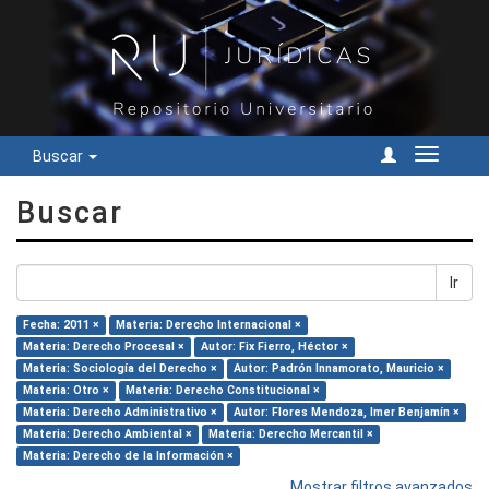
Buscar
Cambiar
navegac
Buscar
Ir
Fecha: 2011 ×
Materia: Derecho Internacional ×
Materia: Derecho Procesal ×
Autor: Fix Fierro, Héctor ×
Materia: Sociología del Derecho ×
Autor: Padrón Innamorato, Mauricio ×
Materia: Otro ×
Materia: Derecho Constitucional ×
Materia: Derecho Administrativo ×
Autor: Flores Mendoza, Imer Benjamín ×
Materia: Derecho Ambiental ×
Materia: Derecho Mercantil ×
Materia: Derecho de la Información ×
Mostrar filtros avanzados